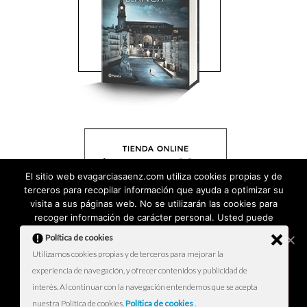
El sitio web evagarciasaenz.com utiliza cookies propias y de
terceros para recopilar información que ayuda a optimizar su
visita a sus páginas web. No se utilizarán las cookies para
recoger información de carácter personal. Usted puede
permitir su uso o rechazarlo, también puede cambiar su
Política de cookies
configuración siempre que lo desee. Encontrará más
Utilizamos cookies propias y de terceros para mejorar la
información y la forma de modificar su configuración en
experiencia de navegación, y ofrecer contenidos y publicidad de
nuestra
Política de Cookies
.
interés. Al continuar con la navegación entendemos que se acepta
ACEPTAR
nuestra Política de cookies.
Política de cookies
.