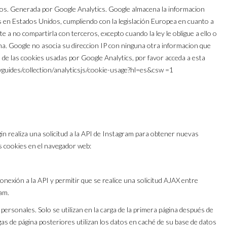
arios. Generada por Google Analytics. Google almacena la informacion
s en Estados Unidos, cumpliendo con la legislación Europea en cuanto a
a no compartirla con terceros, excepto cuando la ley le obligue a ello o
ma. Google no asocia su direccion IP con ninguna otra informacion que
 de las cookies usadas por Google Analytics, por favor acceda a esta
evguides/collection/analyticsjs/cookie-usage?hl=es&csw =1
gin realiza una solicitud a la API de Instagram para obtener nuevas
s cookies en el navegador web:
conexión a la API y permitir que se realice una solicitud AJAX entre
am.
ersonales. Solo se utilizan en la carga de la primera página después de
as de página posteriores utilizan los datos en caché de su base de datos