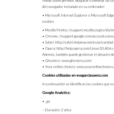
Puede usted permitir, bloquear o eliminar las c
del navegador instalado en su ordenador:
• Microsoft Internet Explorer o Microsoft Edg
cookies
• Mozilla Firefox: //support.mozilla.org/es/kb
• Chrome: //support.google.com/accounts/an
• Safari: http://safari.helpmax.net/es/privacid
• Opera: http://help.opera.com/Linux/10.60/es
Además, también puede gestionar el almacén de
• Ghostery: www.ghostery.com/
• Your online choices: www.youronlinechoices
Cookies utilizadas en evagarciasaenz.com
A continuación se identifican las cookies que es
Google Analytics:
• _ga
– Duración: 2 años