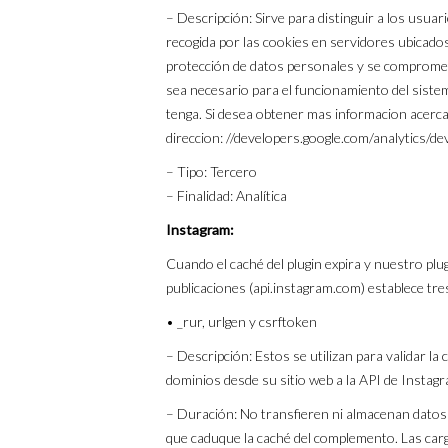
– Descripción: Sirve para distinguir a los usu
recogida por las cookies en servidores ubicado
protección de datos personales y se compromete 
sea necesario para el funcionamiento del siste
tenga. Si desea obtener mas informacion acerca
direccion: //developers.google.com/analytics/d
– Tipo: Tercero
– Finalidad: Analítica
Instagram:
Cuando el caché del plugin expira y nuestro plu
publicaciones (api.instagram.com) establece tre
• _rur, urlgen y csrftoken
– Descripción: Estos se utilizan para validar la 
dominios desde su sitio web a la API de Instagr
– Duración: No transfieren ni almacenan datos p
que caduque la caché del complemento. Las carg