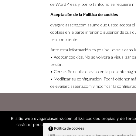
de WordPress y, por lo tanto, no se requiere n
Aceptación de la Política de cookies
evagarciasaenz.com asume que usted acepta el 
cookies en la parte inferior o superior de cualq
sea consciente.
Ante esta información es posible llevar a cabo l
• Aceptar cookies. No se volverá a visualizar es
sesión.
• Cerrar. Se oculta el aviso en la presente págin
• Modificar su configuración. Podrá obtener má
de evagarciasaenz.com y modificar la configura
El sitio web evagarciasaenz.com utiliza cookies propias y de terce
carácter personal. Usted puede permitir su uso o rechazarlo, 
Política de cookies
© Eva 
Utilizamos cookies propias y de terceros para mejorar la 