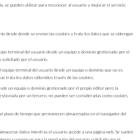
a, se pueden utilizar para reconocer al usuario y mejorar el servicio
nio desde donde se envían las cookies y trate los datos que se obtengan
uipo terminal del usuario desde un equipo o dominio gestionado por el
o solicitado por el usuario.
al equipo terminal del usuario desde un equipo o dominio que no es
que trata los datos obtenidos través de las cookies.
esde un equipo o dominio gestionado por el propio editor pero la
gestionada por un tercero, no pueden ser consideradas como cookies
 el plazo de tiempo que permanecen almacenadas en el navegador del
almacenar datos mientras el usuario accede a una página web. Se suelen
eresa conservar para la prestación del servicio solicitado por el