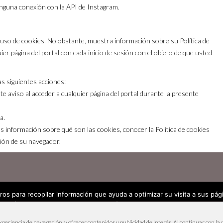
inguna conexión con la API de Instagram.
uso de cookies. No obstante, muestra información sobre su Política de
uier página del portal con cada inicio de sesión con el objeto de que usted
as siguientes acciones:
te aviso al acceder a cualquier página del portal durante la presente
a.
s información sobre qué son las cookies, conocer la Política de cookies
ción de su navegador.
ros para recopilar información que ayuda a optimizar su visita a sus pá
también puede cambiar su configuración siempre que lo desee. Encontra
nuestra
Política de Cookies
.
García Sáenz de Urturi 2018 –
Política de privacidad
–
Política de
experiencia de navegación, y ofrecer contenidos y publicidad de interés. Al continuar con 