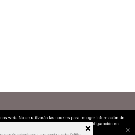
ginas web. No se utilizarán las cookies para recoger información de
rá más información y la forma de modificar su configuración en
 cookies
la navegación entendemos que se acepta nuestra Política