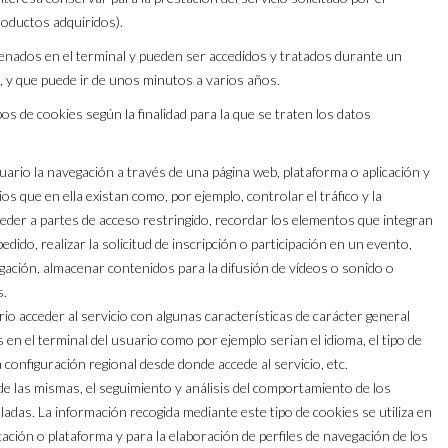
roductos adquiridos).
enados en el terminal y pueden ser accedidos y tratados durante un
e, y que puede ir de unos minutos a varios años.
ipos de cookies según la finalidad para la que se traten los datos
uario la navegación a través de una página web, plataforma o aplicación y
ios que en ella existan como, por ejemplo, controlar el tráfico y la
cceder a partes de acceso restringido, recordar los elementos que integran
dido, realizar la solicitud de inscripción o participación en un evento,
gación, almacenar contenidos para la difusión de vídeos o sonido o
s.
io acceder al servicio con algunas características de carácter general
s en el terminal del usuario como por ejemplo serian el idioma, el tipo de
a configuración regional desde donde accede al servicio, etc.
de las mismas, el seguimiento y análisis del comportamiento de los
ladas. La información recogida mediante este tipo de cookies se utiliza en
licación o plataforma y para la elaboración de perfiles de navegación de los