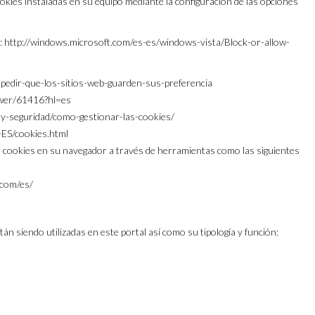
ookies instaladas en su equipo mediante la configuración de las opciones
e: http://windows.microsoft.com/es-es/windows-vista/Block-or-allow-
/impedir-que-los-sitios-web-guarden-sus-preferencia
swer/61416?hl=es
ad-y-seguridad/como-gestionar-las-cookies/
-ES/cookies.html
 cookies en su navegador a través de herramientas como las siguientes
.com/es/
tán siendo utilizadas en este portal así como su tipología y función: